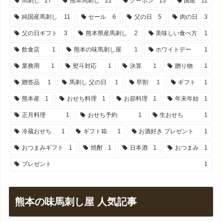
馬刺し
27
熊本馬刺し
22
クーポン
13
国産
11
純国産馬刺し
11
セール
6
父の日
5
肉の日
3
父の日ギフト
3
熊本県産馬刺し
2
美味しい食べ方
1
飲食店
1
熊本の味馬刺し屋
1
ホワイトデー
1
業務用
1
熨斗対応
1
決算
1
贈り物
1
贈答品
1
馬刺し 父の日
1
早割
1
ギフト
1
熊本産
1
おせち料理
1
お節料理
1
年末年始
1
正月料理
1
おせち予約
1
生おせち
1
冷蔵おせち
1
ギフト箱
1
お酒好き プレゼント
1
おつまみギフト
1
焼酎
1
日本酒
1
おつまみ
1
プレゼント
1
熊本の味馬刺し屋 人気記事