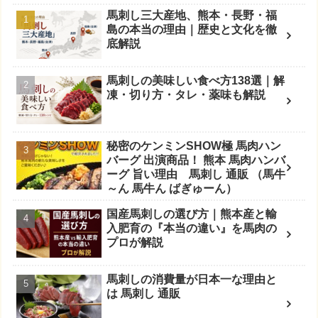
馬刺し三大産地、熊本・長野・福
島の本当の理由｜歴史と文化を徹
底解説
馬刺しの美味しい食べ方138選｜解
凍・切り方・タレ・薬味も解説
秘密のケンミンSHOW極 馬肉ハン
バーグ 出演商品！ 熊本 馬肉ハンバ
ーグ 旨い理由 馬刺し 通販 （馬牛
～ん 馬牛ん ばぎゅーん）
国産馬刺しの選び方｜熊本産と輸
入肥育の『本当の違い』を馬肉の
プロが解説
馬刺しの消費量が日本一な理由と
は 馬刺し 通販