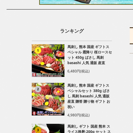
ランキング
馬刺し 熊本 国産 ギフトス
1
ペシャル 霜降り 桜ロースセ
ット 450g ばさし 馬刺
basashi 人気 通販 産直
6,480円(税込)
馬刺し 熊本 国産 ギフトス
2
ペシャルセット 380g ばさ
し 馬刺 basashi 人気 通販
産直 贈答 贈り物 ギフト お
祝い
4,980円(税込)
馬刺し ギフト 国産 熊本 ス
3
ライス晩酌 200g セット ス