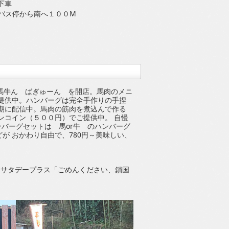
下車
バス停から南へ１００M
 馬牛ん ばぎゅーん を開店。馬肉のメニ
提供中。ハンバーグは完全手作りの手捏
定期に配信中。馬肉の筋肉を煮込んで作る
ンコイン（５００円）でご提供中。 自慢
ンバーグセットは 馬or牛 のハンバーグ
が おかわり自由で、780円～美味しい、
23日サタデープラス「ごめんください、鎖国