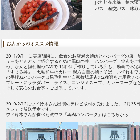
JR九州在来線 植木駅
バス 産交バス 味取
2011/9/1 に実店舗隣に、飲食のお店炭火焼肉とハンバーグの店
ューをどんどんご紹介するために馬肉の丼、 ハンバーグ、焼肉をご
ね、なんと捏ね捏ねCASで 1個1個手作りしている所も、動画で不
「すじる丼」、黒毛和牛のカレー 親方自慢の焼きそば、いずれもワ
の手捏ねハンバーグは黒毛和牛と自家牧場馬肉の2種類をご用意 ハ
プレートにサラダバー、ライス、コンソメスープ、カレースープなど
そして安心のお食事をご提供しています。
2019/2/12にウド鈴木さん出演のテレビ取材を受けました。 2月
メシ」で放送予定です。
ウド鈴木さんが食べた激ウマ
「馬肉ハンバーグ」
はこちらから