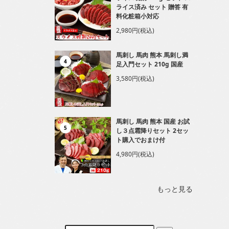
ライス済み セット 贈答 有
料化粧箱小対応
2,980円(税込)
馬刺し 馬肉 熊本 馬刺し満
4
足入門セット 210g 国産
3,580円(税込)
馬刺し 馬肉 熊本 国産 お試
5
し３点霜降りセット 2セッ
ト購入でおまけ付
4,980円(税込)
もっと見る