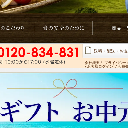
わり
食の安全の為に
商品一覧
送料・配送・お支
会社概要
/
プライバシー
/ お客様ログイン
/ 会員