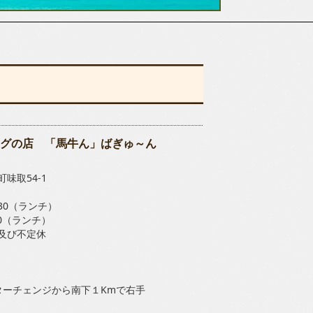
グの店 「馬牛ん」ばぎゅ～ん
味取54-1
4:30（ランチ）
:00（ランチ）
及び不定休
ターチェンジから南下１Kmで右手