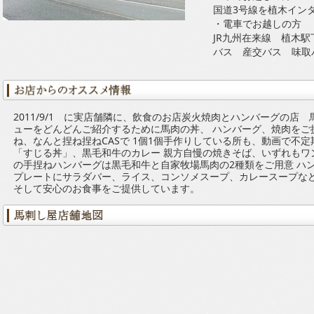
国道3号線を植木イン
・電車でお越しの方
JR九州在来線 植木駅
バス 産交バス 味取
2011/9/1 に実店舗隣に、飲食のお店炭火焼肉とハンバーグの店
ューをどんどんご紹介するために馬肉の丼、 ハンバーグ、焼肉をご
ね、なんと捏ね捏ねCASで 1個1個手作りしている所も、動画で不
「すじる丼」、黒毛和牛のカレー 親方自慢の焼きそば、いずれもワ
の手捏ねハンバーグは黒毛和牛と自家牧場馬肉の2種類をご用意 ハ
プレートにサラダバー、ライス、コンソメスープ、カレースープなど
そして安心のお食事をご提供しています。