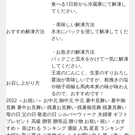
食べる1日前から冷蔵庫にて解凍し
てください。
・美味しい解凍方法
おすすめ解凍方法
氷水にパックを浸して解凍してくだ
さい。
・お急ぎの解凍方法
パックごと流水をかけて一気に解凍
してください。
王道のにんにく、生姜のすりおろし
醤油が美味しいですが、粗挽きの塩
お召し上がり方
や柚子胡椒も馬肉本来の味が味わえ
るので、おすすめです！
2022 ＜お祝い＞ お中元 御中元 中元 暑中見舞い 暑中御
見舞 暑中お見舞い 残暑お見舞い 残暑御見舞 残暑見舞い
母の日 父の日 敬老の日 シルバーウィーク 夫婦箸 ギフト
プレゼント 高級 贈答 贈答品 贈り物 お祝い 祝い ＜おす
すめ＞ 喜ばれる ランキング 通販 人気 産直 ランキング