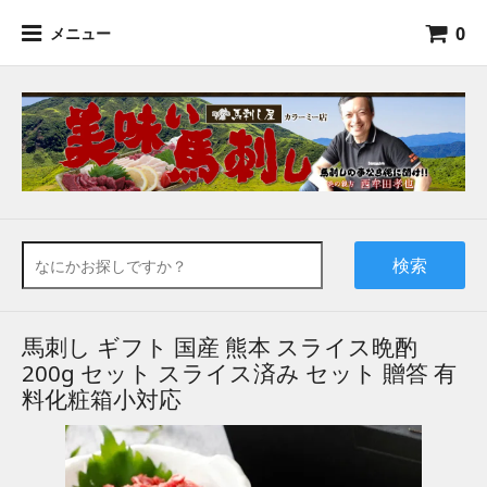
0
メニュー
検索
馬刺し ギフト 国産 熊本 スライス晩酌
200g セット スライス済み セット 贈答 有
料化粧箱小対応