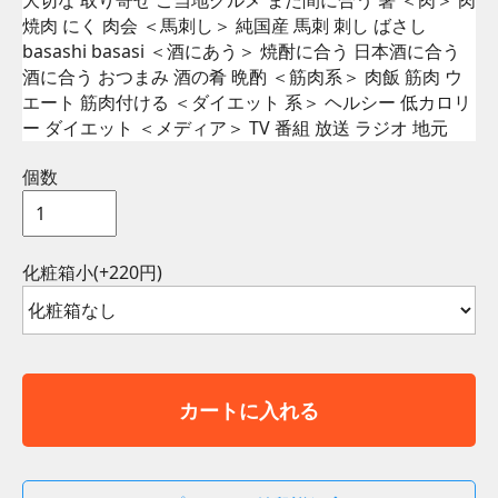
大切な 取り寄せ ご当地グルメ まだ間に合う 箸 ＜肉＞ 肉
焼肉 にく 肉会 ＜馬刺し＞ 純国産 馬刺 刺し ばさし
basashi basasi ＜酒にあう＞ 焼酎に合う 日本酒に合う
酒に合う おつまみ 酒の肴 晩酌 ＜筋肉系＞ 肉飯 筋肉 ウ
エート 筋肉付ける ＜ダイエット 系＞ ヘルシー 低カロリ
ー ダイエット ＜メディア＞ TV 番組 放送 ラジオ 地元
個数
化粧箱小(+220円)
カートに入れる