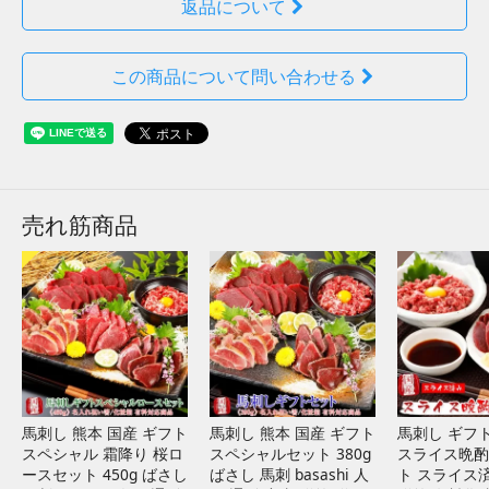
返品について
この商品について問い合わせる
売れ筋商品
馬刺し 熊本 国産 ギフト
馬刺し 熊本 国産 ギフト
馬刺し ギフト
スペシャル 霜降り 桜ロ
スペシャルセット 380g
スライス晩酌 
ースセット 450g ばさし
ばさし 馬刺 basashi 人
ト スライス