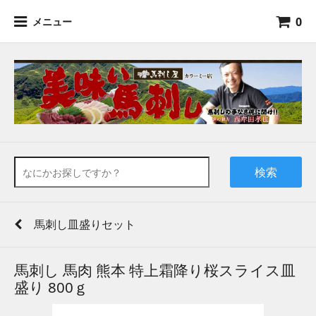
0
メニュー
検索
馬刺し皿盛りセット
馬刺し 馬肉 熊本 特上霜降り桜スライス皿
盛り 800ｇ