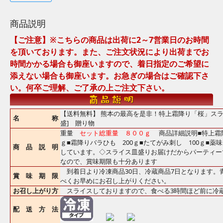
商品説明
【ご注意】※こちらの商品は出荷に2～7営業日のお時間
を頂いております。また、ご注文状況により出荷までお
時間かかる場合も御座いますので、着日指定のご希望に
添えない場合も御座います。お急ぎの場合はご確認下さ
い。何卒ご理解、ご了承の上ご注文下さい。
【送料無料】 熊本の最高を是非！特上霜降り「桜」スラ
名 称
盛] 贈り物
重量
セット総重量 ８００ｇ
商品詳細説明■特上霜
ｇ■霜降りバラひも 200ｇ■たてがみ刺し 100ｇ■
商 品 説 明
しています。◇スライス皿盛りお届けだからパーティー
なので、賞味期限も十分あります
到着日より冷凍商品30日、冷蔵商品7日となります。
賞 味 期 限
べくお早めにお召し上がりください。
お召し上がり方
スライスしておりますので、食べる3時間ほど前に冷
配 送 方 法