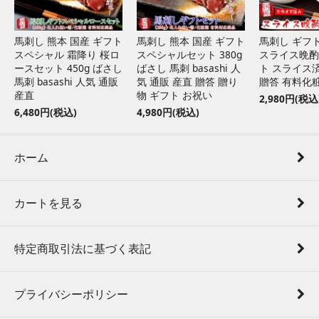
馬刺し 熊本 国産 ギフト
馬刺し 熊本 国産 ギフト
馬刺し ギフト
スペシャル 霜降り 桜ロ
スペシャルセット 380g
スライス晩酌 
ースセット 450g ばさし
ばさし 馬刺 basashi 人
ト スライス
馬刺 basashi 人気 通販
気 通販 産直 贈答 贈り
贈答 有料化
産直
物 ギフト お祝い
2,980円(税込
6,480円(税込)
4,980円(税込)
ホーム
カートを見る
特定商取引法に基づく表記
プライバシーポリシー