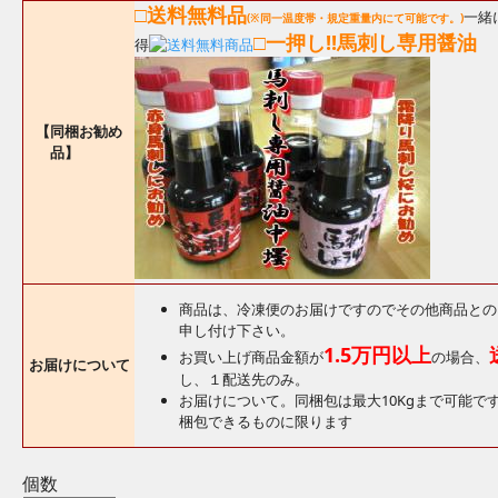
□送料無料品
一緒
(※同一温度帯・規定重量内にて可能です。)
□一押し!!馬刺し専用醤油
得
【同梱お勧め
品】
商品は、冷凍便のお届けですのでその他商品との
申し付け下さい。
1.5万円以上
お買い上げ商品金額が
の場合、
お届けについて
し、１配送先のみ。
お届けについて。同梱包は最大10Kgまで可能で
梱包できるものに限ります
個数