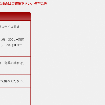
の場合はご確認下さい。何卒ご理
用スライス皿盛]
桜 300ｇ■霜降
し 200ｇ■コー
物・野菜の場合は、
にて解凍ください。