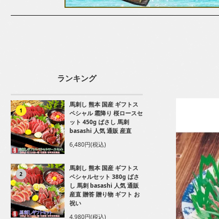
ランキング
馬刺し 熊本 国産 ギフトス
1
ペシャル 霜降り 桜ロースセ
ット 450g ばさし 馬刺
basashi 人気 通販 産直
6,480円(税込)
馬刺し 熊本 国産 ギフトス
2
ペシャルセット 380g ばさ
し 馬刺 basashi 人気 通販
産直 贈答 贈り物 ギフト お
祝い
4,980円(税込)