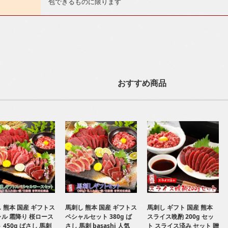
包できるものに限ります
おすすめ商品
 熊本 国産 ギフトス
馬刺し 熊本 国産 ギフトス
馬刺し ギフト 国産 熊本
ル 霜降り 桜ロース
ペシャルセット 380g ば
スライス晩酌 200g セッ
 450g ばさし 馬刺
さし 馬刺 basashi 人気
ト スライス済み セット 贈