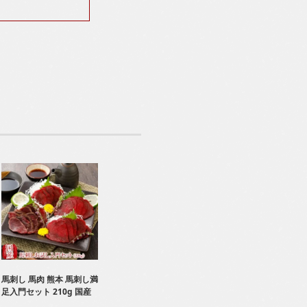
馬刺し 馬肉 熊本 馬刺し満
足入門セット 210g 国産