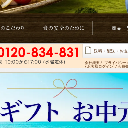
わり
食の安全の為に
商品一覧
送料・配送・お支
会社概要
/
プライバシー
/ お客様ログイン
/ 会員