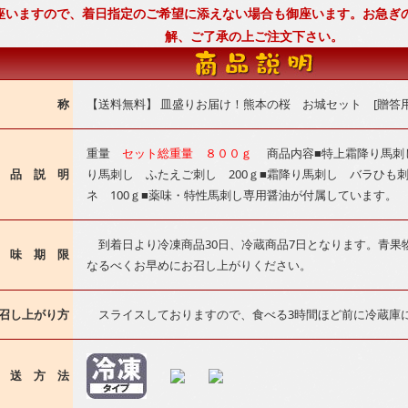
座いますので、着日指定のご希望に添えない場合も御座います。お急ぎ
解、ご了承の上ご注文下さい。
名 称
【送料無料】 皿盛りお届け！熊本の桜 お城セット [贈答
重量
セット総重量 ８００ｇ
商品内容■特上霜降り馬刺し
 品 説 明
り馬刺し ふたえご刺し 200ｇ■霜降り馬刺し バラひも刺
ネ 100ｇ■薬味・特性馬刺し専用醤油が付属しています。
到着日より冷凍商品30日、冷蔵商品7日となります。青果
 味 期 限
なるべくお早めにお召し上がりください。
召し上がり方
スライスしておりますので、食べる3時間ほど前に冷蔵庫
 送 方 法