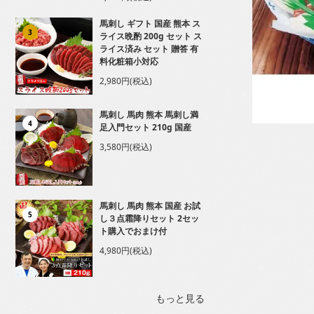
馬刺し ギフト 国産 熊本 ス
3
ライス晩酌 200g セット ス
ライス済み セット 贈答 有
料化粧箱小対応
2,980円(税込)
馬刺し 馬肉 熊本 馬刺し満
4
足入門セット 210g 国産
3,580円(税込)
馬刺し 馬肉 熊本 国産 お試
5
し３点霜降りセット 2セッ
ト購入でおまけ付
4,980円(税込)
もっと見る