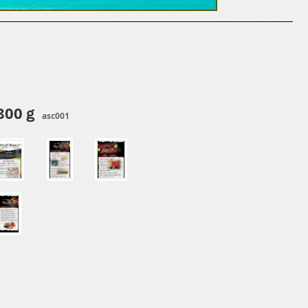
800ｇ
asc001