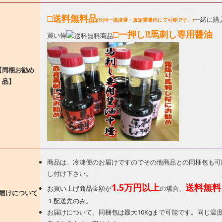
□送料無料品
一緒に購
(※同一温度帯・規定重量内にて可能です。)
□一押し!!馬刺し専用醤油
買い得
【同梱お勧め
品】
商品は、冷凍便のお届けですのでその他商品との同梱包も可
し付け下さい。
1.5万円以上
送料無料
お買い上げ商品金額が
の場合、
届けについて
１配送先のみ。
お届けについて。同梱包は最大10Kgまで可能です。同じ温