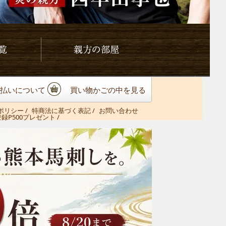
親方の部屋
払いについて
買い物かごの中を見る
ポリシー
/
特商法に基づく表記
/
お問い合わせ
登録P500プレゼント /