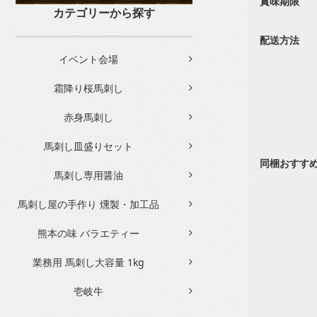
賞味期限
カテゴリーから探す
配送方法
イベント会場
霜降り桜馬刺し
赤身馬刺し
馬刺し皿盛りセット
同梱おすす
馬刺し専用醤油
馬刺し屋の手作り 燻製・加工品
熊本の味 バラエティー
業務用 馬刺し大容量 1kg
壱岐牛