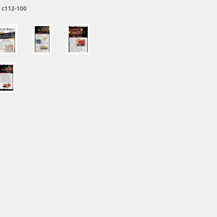
g
c112-100