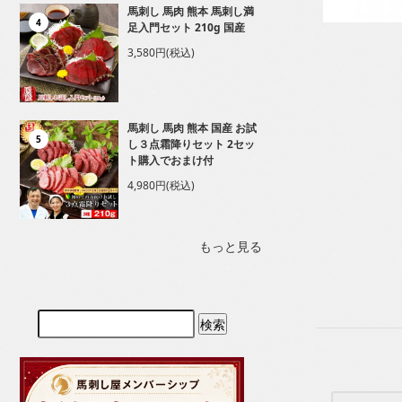
馬刺し 馬肉 熊本 馬刺し満
4
足入門セット 210g 国産
3,580円(税込)
馬刺し 馬肉 熊本 国産 お試
5
し３点霜降りセット 2セッ
ト購入でおまけ付
4,980円(税込)
もっと見る