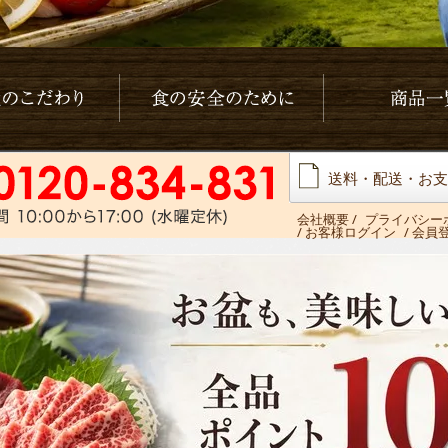
わり
食の安全の為に
商品一覧
送料・配送・お支
会社概要
/
プライバシー
/ お客様ログイン
/ 会員