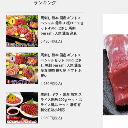
ランキング
馬刺し 熊本 国産 ギフトス
1
ペシャル 霜降り 桜ロースセ
ット 450g ばさし 馬刺
basashi 人気 通販 産直
6,480円(税込)
馬刺し 熊本 国産 ギフトス
2
ペシャルセット 380g ばさ
し 馬刺 basashi 人気 通販
産直 贈答 贈り物 ギフト お
祝い
4,980円(税込)
馬刺し ギフト 国産 熊本 ス
3
ライス晩酌 200g セット ス
ライス済み セット 贈答 有
料化粧箱小対応
2,980円(税込)