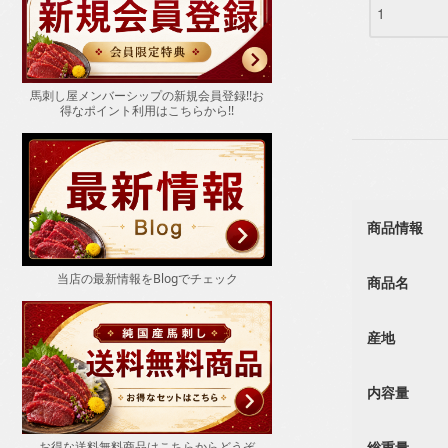
馬刺し屋メンバーシップの新規会員登録!!お
得なポイント
利用はこちらから!!
商品情報
当店の最新情報をBlogでチェック
商品名
産地
内容量
総重量
お得な送料無料商品はこちらからどうぞ